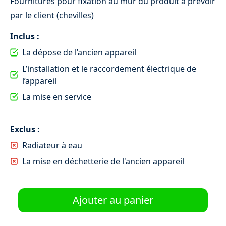
Fournitures pour fixation au mur du produit à prévoir
par le client (chevilles)
Inclus :
La dépose de l’ancien appareil
Installation radiateur électrique
L’installation et le raccordement électrique de
69 €
l’appareil
La mise en service
Chauffe-eau électrique
Exclus :
Radiateur à eau
La mise en déchetterie de l'ancien appareil
Ajouter au panier