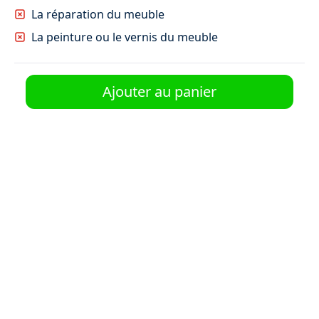
59 €
La réparation du meuble
La peinture ou le vernis du meuble
Ajouter au panier
Canapé convertible d'angle
59 €